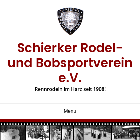
Skip
to
content
Schierker Rodel-
und Bobsportverein
e.V.
Rennrodeln im Harz seit 1908!
Menu