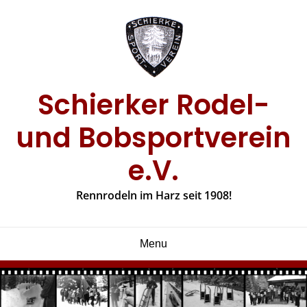
Skip
to
content
Schierker Rodel-
und Bobsportverein
e.V.
Rennrodeln im Harz seit 1908!
Menu