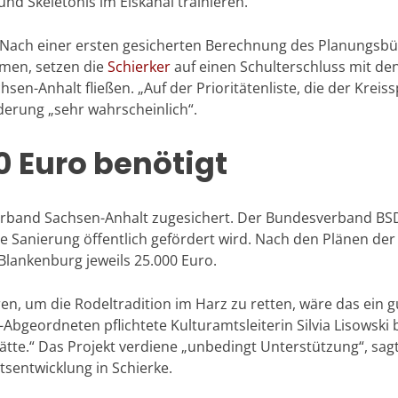
d Skeletonis im Eiskanal trainieren.
Nach einer ersten gesicherten Berechnung des Planungsbüro
men, setzen die
Schierker
auf einen Schulterschluss mit de
en-Anhalt fließen. „Auf der Prioritätenliste, die der Kreiss
derung „sehr wahrscheinlich“.
 Euro benötigt
verband Sachsen-Anhalt zugesichert. Der Bundesverband BS
die Sanierung öffentlich gefördert wird. Nach den Plänen d
 Blankenburg jeweils 25.000 Euro.
, um die Rodeltradition im Harz zu retten, wäre das ein gut
geordneten pflichtete Kulturamtsleiterin Silvia Lisowski 
ätte.“ Das Projekt verdiene „unbedingt Unterstützung“, sag
tsentwicklung in Schierke.