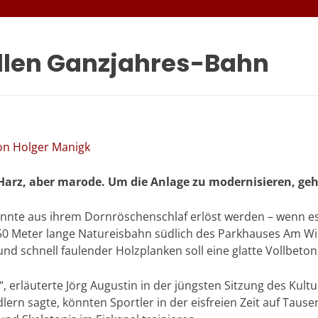
ollen Ganzjahres-Bahn
von Holger Manigk
 Harz, aber marode. Um die Anlage zu modernisieren, gehe
nnte aus ihrem Dornröschenschlaf erlöst werden – wenn es
250 Meter lange Natureisbahn südlich des Parkhauses Am Win
und schnell faulender Holzplanken soll eine glatte Vollbeto
 erläuterte Jörg Augustin in der jüngsten Sitzung des Kult
ern sagte, könnten Sportler in der eisfreien Zeit auf Tause