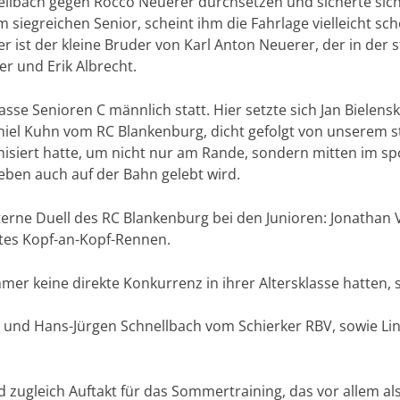
lbach gegen Rocco Neuerer durchsetzen und sicherte sich d
 siegreichen Senior, scheint ihm die Fahrlage vielleicht sc
 er ist der kleine Bruder von Karl Anton Neuerer, der in der 
r und Erik Albrecht.
se Senioren C männlich statt. Hier setzte sich Jan Bielensk
Daniel Kuhn vom RC Blankenburg, dicht gefolgt von unserem 
nisiert hatte, um nicht nur am Rande, sondern mitten im sp
leben auch auf der Bahn gelebt wird.
erne Duell des RC Blankenburg bei den Junioren: Jonathan V
htes Kopf-an-Kopf-Rennen.
r keine direkte Konkurrenz in ihrer Altersklasse hatten, s
me und Hans-Jürgen Schnellbach vom Schierker RBV, sowie Li
d zugleich Auftakt für das Sommertraining, das vor allem 