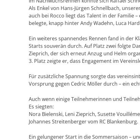
Im Nachwuchsrennen konnte sich Raffael Schnel
Als Enkel von Hans-Jürgen Schnellbach, unserem
auch bei Rocco liegt das Talent in der Familie –
belegte, knapp hinter Andy Wadehn, Luca Harde
Ein weiteres spannendes Rennen fand in der Klas
Starts souverän durch. Auf Platz zwei folgte 
Zieprich, der sich erneut Anzug und Helm orga
3. Platz zeigte er, dass Engagement im Vereins
Für zusätzliche Spannung sorgte das vereinsint
Vorsprung gegen Cedric Möller durch – ein ec
Auch wenn einige Teilnehmerinnen und Teilnehme
Es siegten:
Nora Bielenski, Leni Zieprich, Susette Vouillé
Johannes Streitenberger vom RC Blankenburg.
Ein gelungener Start in die Sommersaison – un