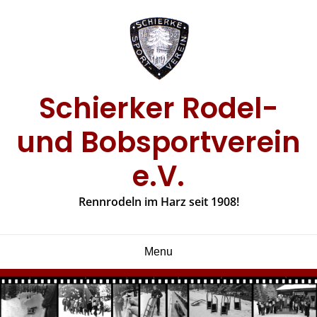
Skip
to
content
Schierker Rodel-
und Bobsportverein
e.V.
Rennrodeln im Harz seit 1908!
Menu