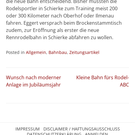
die neue Bahn entscheidend. Bisher mussten die
Rodelsportler in Schierke zum Training meist 200
oder 300 Kilometer nach Oberhof oder Ilmenau
fahren. Eggert versprach beim Brockenstammtisch
zudem, zur Eröffnung als erster die neue
Rennrodelbahn in Schierke abfahren zu wollen.
Posted in
Allgemein
,
Bahnbau
,
Zeitungsartikel
Beitragsnavigation
Wunsch nach moderner
Kleine Bahn fürs Rodel-
Anlage im Jubiläumsjahr
ABC
IMPRESSUM
DISCLAIMER / HAFTUNGSAUSSCHLUSS
DATENSCHUTZERKLÄRUNG
ANMELDEN