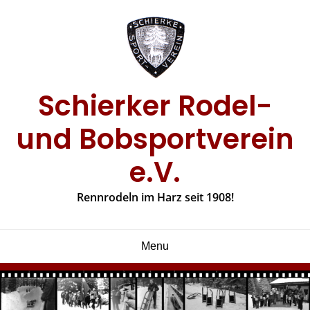
Skip
to
content
Schierker Rodel-
und Bobsportverein
e.V.
Rennrodeln im Harz seit 1908!
Menu