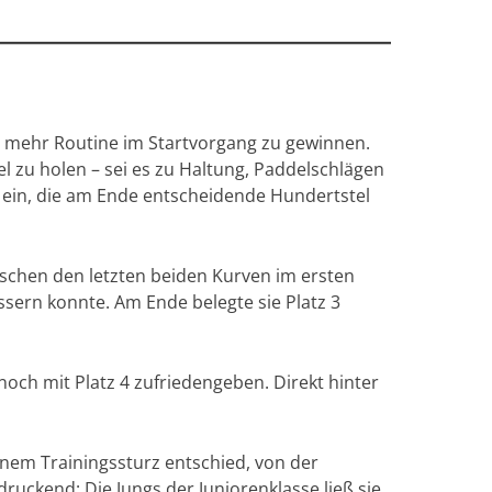
n, mehr Routine im Startvorgang zu gewinnen.
el zu holen – sei es zu Haltung, Paddelschlägen
n ein, die am Ende entscheidende Hundertstel
ischen den letzten beiden Kurven im ersten
essern konnte. Am Ende belegte sie Platz 3
noch mit Platz 4 zufriedengeben. Direkt hinter
inem Trainingssturz entschied, von der
ruckend: Die Jungs der Juniorenklasse ließ sie