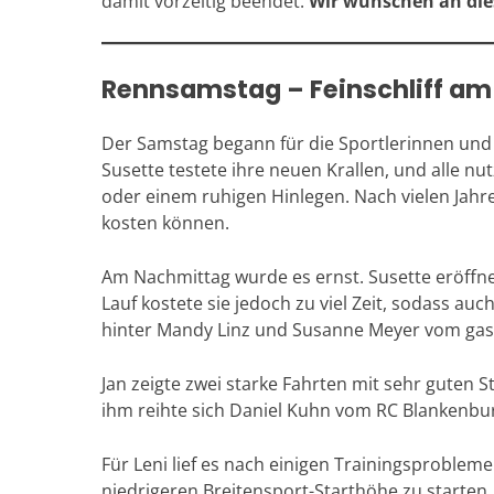
damit vorzeitig beendet.
Wir wünschen an dies
Rennsamstag – Feinschliff a
Der Samstag begann für die Sportlerinnen und 
Susette testete ihre neuen Krallen, und alle nu
oder einem ruhigen Hinlegen. Nach vielen Jahr
kosten können.
Am Nachmittag wurde es ernst. Susette eröffne
Lauf kostete sie jedoch zu viel Zeit, sodass au
hinter Mandy Linz und Susanne Meyer vom gas
Jan zeigte zwei starke Fahrten mit sehr guten S
ihm reihte sich Daniel Kuhn vom RC Blankenbur
Für Leni lief es nach einigen Trainingsproblem
niedrigeren Breitensport-Starthöhe zu starten,