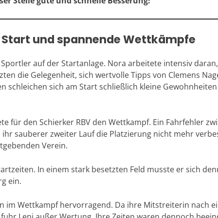
er Stelle gute und schnelle Besserung!
m Start und spannende Wettkämpfe
Sportler auf der Startanlage. Nora arbeitete intensiv dara
tzten die Gelegenheit, sich wertvolle Tipps von Clemens Nag
en schleichen sich am Start schließlich kleine Gewohnheite
te für den Schierker RBV den Wettkampf. Ein Fahrfehler zw
ch ihr sauberer zweiter Lauf die Platzierung nicht mehr verb
tgebenden Verein.
tartzeiten. In einem stark besetzten Feld musste er sich den
g ein.
en im Wettkampf hervorragend. Da ihre Mitstreiterin nach e
 fuhr Leni außer Wertung. Ihre Zeiten waren dennoch beeind