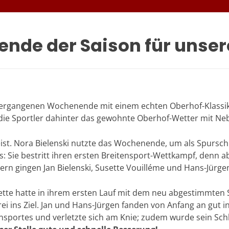
nde der Saison für unsere
 vergangenen Wochenende mit einem echten Oberhof-Klassi
die Sportler dahinter das gewohnte Oberhof-Wetter mit Neb
ist. Nora Bielenski nutzte das Wochenende, um als Spursch
: Sie bestritt ihren ersten Breitensport-Wettkampf, denn ab 
lern gingen Jan Bielenski, Susette Vouilléme und Hans-Jürge
sette hatte in ihrem ersten Lauf mit dem neu abgestimmten S
ei ins Ziel. Jan und Hans-Jürgen fanden von Anfang an gut in
nsportes und verletzte sich am Knie; zudem wurde sein Sch