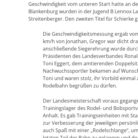
Geschwindigkeit vom unteren Start hatte an de
Blankenburg wurden in der Jugend B Lennox Lau
Streitenberger. Den zweiten Titel für Schierke
Die Geschwindigkeitsmessung ergab vom
km/h von Jonathan, Gregor war dicht dra
anschließende Siegerehrung wurde dur
Präsidenten des Landesverbandes Rona
Toni Eggert, dem amtierenden Doppelsitz
Nachwuchssportler bekamen auf Wunsc
Toni und waren stolz, ihr Vorbild einmal 
Rodelbahn begrüßen zu dürfen.
Der Landesmeisterschaft voraus gegangen
Trainingslager des Rodel- und Bobsport
Anhalt. Es gab Trainingseinheiten mit St
zur Verbesserung der jeweiligen persönl
auch Spaß mit einer „Rodelschlange“, u
letzten Teil der Bahn zu gelangen und do