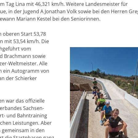
m Tag Lina mit 46,321 km/h. Weitere Landesmeister für
e, in der Jugend A Jonathan Volk sowie bei den Herren Gr
 gewann Mariann Kestel bei den Seniorinnen.
 oberen Start 53,78
n mit 53,54 km/h. Die
chgeführt vom
ld Brachmann sowie
er-Weltmeister. Alle
h ein Autogramm von
an der Schierker
 war das offizielle
verbandes Sachsen-
art- und Bahntraining
ichen Leistungen. Aber
m gemeinsam in den
rt die Startphasen ganz