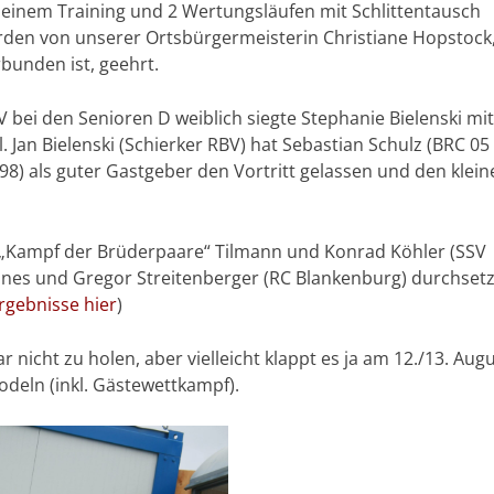
einem Training und 2 Wertungsläufen mit Schlittentausch
urden von unserer Ortsbürgermeisterin Christiane Hopstock,
bunden ist, geehrt.
V bei den Senioren D weiblich siegte Stephanie Bielenski mi
 Jan Bielenski (Schierker RBV) hat Sebastian Schulz (BRC 05
98) als guter Gastgeber den Vortritt gelassen und den klein
m „Kampf der Brüderpaare“ Tilmann und Konrad Köhler (SSV
annes und Gregor Streitenberger (RC Blankenburg) durchset
Ergebnisse hier
)
 nicht zu holen, aber vielleicht klappt es ja am 12./13. Aug
deln (inkl. Gästewettkampf).