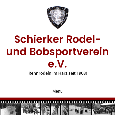
Skip
to
content
Schierker Rodel-
und Bobsportverein
e.V.
Rennrodeln im Harz seit 1908!
Menu