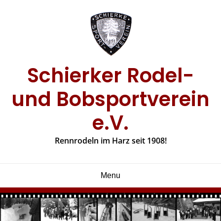
Skip
to
content
Schierker Rodel-
und Bobsportverein
e.V.
Rennrodeln im Harz seit 1908!
Menu