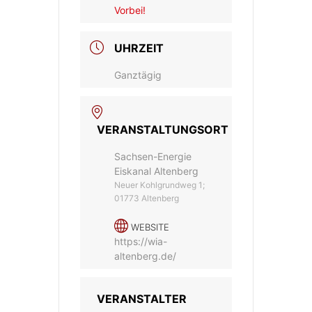
Vorbei!
UHRZEIT
Ganztägig
VERANSTALTUNGSORT
Sachsen-Energie
Eiskanal Altenberg
Neuer Kohlgrundweg 1;
01773 Altenberg
WEBSITE
https://wia-
altenberg.de/
VERANSTALTER