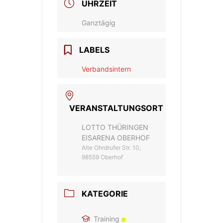
UHRZEIT
Ganztägig
LABELS
Verbandsintern
VERANSTALTUNGSORT
LOTTO THÜRINGEN
EISARENA OBERHOF
Alte Ohrdrufer Str. 10,
98559 Oberhof
KATEGORIE
Training