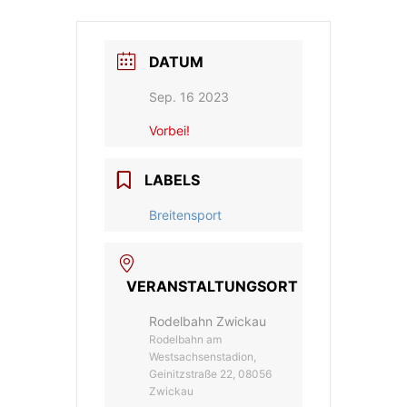
DATUM
Sep. 16 2023
Vorbei!
LABELS
Breitensport
VERANSTALTUNGSORT
Rodelbahn Zwickau
Rodelbahn am
Westsachsenstadion,
Geinitzstraße 22, 08056
Zwickau